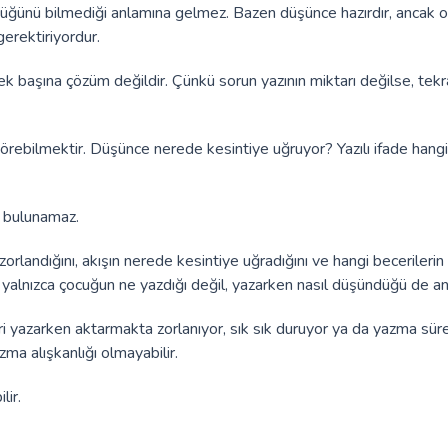
üğünü bilmediği anlamına gelmez. Bazen düşünce hazırdır, ancak o
erektiriyordur.
k başına çözüm değildir. Çünkü sorun yazının miktarı değilse, tekr
 görebilmektir. Düşünce nerede kesintiye uğruyor? Yazılı ifade hang
k bulunamaz.
 zorlandığını, akışın nerede kesintiye uğradığını ve hangi becerilerin
alnızca çocuğun ne yazdığı değil, yazarken nasıl düşündüğü de anla
i yazarken aktarmakta zorlanıyor, sık sık duruyor ya da yazma süre
a alışkanlığı olmayabilir.
lir.