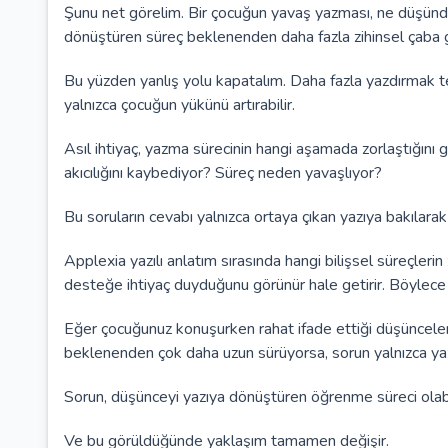
Şunu net görelim. Bir çocuğun yavaş yazması, ne düşünd
dönüştüren süreç beklenenden daha fazla zihinsel çaba g
Bu yüzden yanlış yolu kapatalım. Daha fazla yazdırmak te
yalnızca çocuğun yükünü artırabilir.
Asıl ihtiyaç, yazma sürecinin hangi aşamada zorlaştığını
akıcılığını kaybediyor? Süreç neden yavaşlıyor?
Bu soruların cevabı yalnızca ortaya çıkan yazıya bakılara
Applexia yazılı anlatım sırasında hangi bilişsel süreçlerin
desteğe ihtiyaç duyduğunu görünür hale getirir. Böylece y
Eğer çocuğunuz konuşurken rahat ifade ettiği düşünceler
beklenenden çok daha uzun sürüyorsa, sorun yalnızca yazm
Sorun, düşünceyi yazıya dönüştüren öğrenme süreci olabi
Ve bu görüldüğünde yaklaşım tamamen değişir.