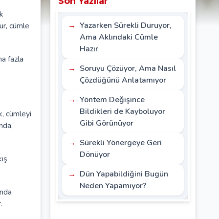
Son Yazılar
ek
Yazarken Sürekli Duruyor,
ur, cümle
Ama Aklındaki Cümle
Hazır
a fazla
Soruyu Çözüyor, Ama Nasıl
Çözdüğünü Anlatamıyor
Yöntem Değişince
Bildikleri de Kayboluyor
k, cümleyi
Gibi Görünüyor
nda,
Sürekli Yönergeye Geri
Dönüyor
kış
Dün Yapabildiğini Bugün
Neden Yapamıyor?
anda
.