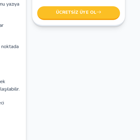
nu yazıya
ÜCRETSIZ ÜYE OL
ar
i noktada
 ek
şılabilir.
ci