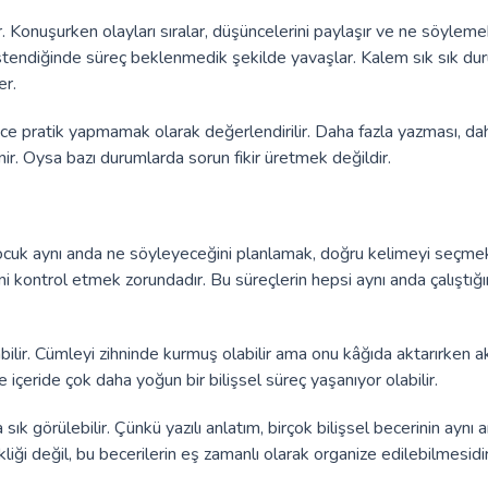
r. Konuşurken olayları sıralar, düşüncelerini paylaşır ve ne söylem
 istendiğinde süreç beklenmedik şekilde yavaşlar. Kalem sık sık dur
er.
pratik yapmamak olarak değerlendirilir. Daha fazla yazması, dah
nir. Oysa bazı durumlarda sorun fikir üretmek değildir.
ocuk aynı anda ne söyleyeceğini planlamak, doğru kelimeyi seçme
ni kontrol etmek zorundadır. Bu süreçlerin hepsi aynı anda çalıştığı
bilir. Cümleyi zihninde kurmuş olabilir ama onu kâğıda aktarırken a
e içeride çok daha yoğun bir bilişsel süreç yaşanıyor olabilir.
 görülebilir. Çünkü yazılı anlatım, birçok bilişsel becerinin aynı 
kliği değil, bu becerilerin eş zamanlı olarak organize edilebilmesidir