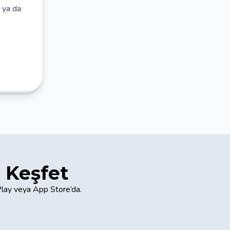
r ya da
 Keşfet
Play veya App Store’da.