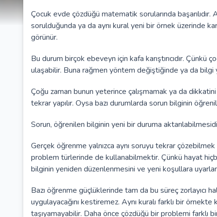
Çocuk evde çözdüğü matematik sorularında başarılıdır. Ayn
sorulduğunda ya da aynı kural yeni bir örnek üzerinde kar
görünür.
Bu durum birçok ebeveyn için kafa karıştırıcıdır. Çünkü çoc
ulaşabilir. Buna rağmen yöntem değiştiğinde ya da bilgi 
Çoğu zaman bunun yeterince çalışmamak ya da dikkatini 
tekrar yapılır. Oysa bazı durumlarda sorun bilginin öğren
Sorun, öğrenilen bilginin yeni bir duruma aktarılabilmesidi
Gerçek öğrenme yalnızca aynı soruyu tekrar çözebilmek deği
problem türlerinde de kullanabilmektir. Çünkü hayat hiçb
bilginin yeniden düzenlenmesini ve yeni koşullara uyarlan
Bazı öğrenme güçlüklerinde tam da bu süreç zorlayıcı hale 
uygulayacağını kestiremez. Aynı kuralı farklı bir örnekte 
taşıyamayabilir. Daha önce çözdüğü bir problemi farklı b