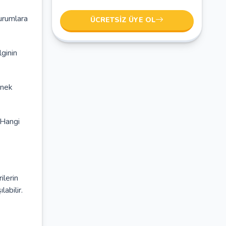
durumlara
ÜCRETSIZ ÜYE OL
ginin
rnek
 Hangi
ilerin
labilir.