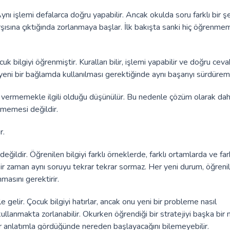
ı işlemi defalarca doğru yapabilir. Ancak okulda soru farklı bir ş
şısına çıktığında zorlanmaya başlar. İlk bakışta sanki hiç öğrenmem
uk bilgiyi öğrenmiştir. Kuralları bilir, işlemi yapabilir ve doğru cev
yeni bir bağlamda kullanılması gerektiğinde aynı başarıyı sürdürem
vermemekle ilgili olduğu düşünülür. Bu nedenle çözüm olarak dah
ilmemesi değildir.
r.
ldir. Öğrenilen bilgiyi farklı örneklerde, farklı ortamlarda ve fark
ir zaman aynı soruyu tekrar tekrar sormaz. Her yeni durum, öğreni
masını gerektirir.
gelir. Çocuk bilgiyi hatırlar, ancak onu yeni bir probleme nasıl
kullanmakta zorlanabilir. Okurken öğrendiği bir stratejiyi başka bir
ir anlatımla gördüğünde nereden başlayacağını bilemeyebilir.