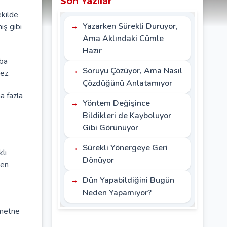
Son Yazılar
ekilde
Yazarken Sürekli Duruyor,
iş gibi
Ama Aklındaki Cümle
Hazır
aba
Soruyu Çözüyor, Ama Nasıl
ez.
Çözdüğünü Anlatamıyor
a fazla
Yöntem Değişince
Bildikleri de Kayboluyor
Gibi Görünüyor
Sürekli Yönergeye Geri
lı
Dönüyor
len
Dün Yapabildiğini Bugün
Neden Yapamıyor?
 metne